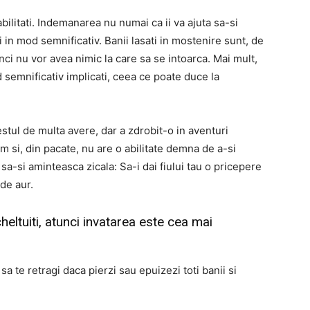
bilitati. Indemanarea nu numai ca ii va ajuta sa-si
ti in mod semnificativ. Banii lasati in mostenire sunt, de
ci nu vor avea nimic la care sa se intoarca. Mai mult,
d semnificativ implicati, ceea ce poate duce la
estul de multa avere, dar a zdrobit-o in aventuri
 si, din pacate, nu are o abilitate demna de a-si
t sa-si aminteasca zicala: Sa-i dai fiului tau o pricepere
de aur.
eltuiti, atunci invatarea este cea mai
a te retragi daca pierzi sau epuizezi toti banii si