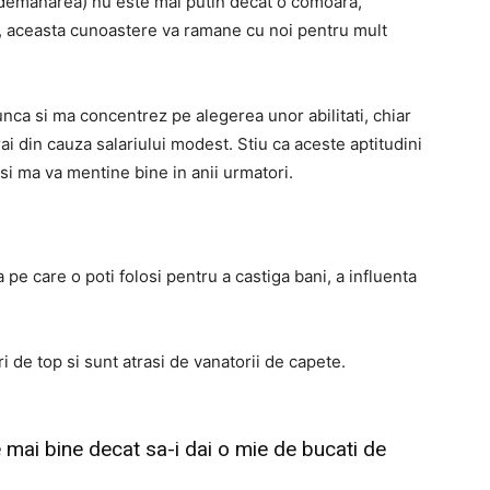
demanarea) nu este mai putin decat o comoara,
s, aceasta cunoastere va ramane cu noi pentru mult
ca si ma concentrez pe alegerea unor abilitati, chiar
i din cauza salariului modest. Stiu ca aceste aptitudini
si ma va mentine bine in anii urmatori.
a pe care o poti folosi pentru a castiga bani, a influenta
i de top si sunt atrasi de vanatorii de capete.
e mai bine decat sa-i dai o mie de bucati de