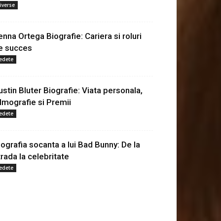
iverse
enna Ortega Biografie: Cariera si roluri
e succes
edete
ustin Bluter Biografie: Viata personala,
ilmografie si Premii
edete
iografia socanta a lui Bad Bunny: De la
trada la celebritate
edete