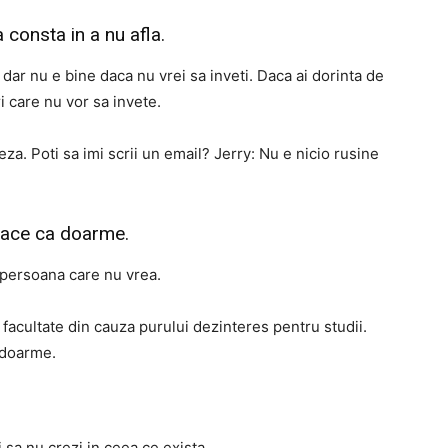
a consta in a nu afla.
dar nu e bine daca nu vrei sa inveti. Daca ai dorinta de
i care nu vor sa invete.
za. Poti sa imi scrii un email? Jerry: Nu e nicio rusine
face ca doarme.
 persoana care nu vrea.
a facultate din cauza purului dezinteres pentru studii.
 doarme.
 sa nu crezi in ceea ce exista.