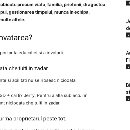
D
subiecte precum viata, familia, prietenii, dragostea,
mpul, gestionarea timpului, munca in echipa,
multe altele.
J
d
V
invatarea?
rtanta educatiei si a invatarii.
A
F
V
ata cheltuiti in zadar.
te si abilitati nu se irosesc niciodata.
B
s
 + carti? Jerry: Pentru a afla subiectul in
V
nt niciodata cheltuiti in zadar.
urma proprietarul peste tot.