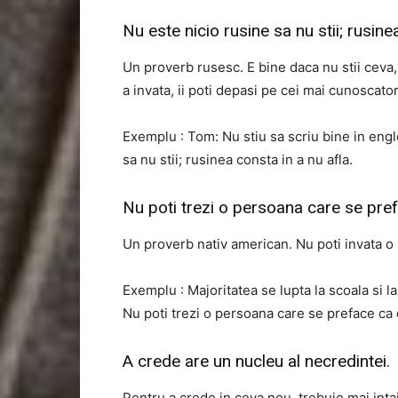
Nu este nicio rusine sa nu stii; rusine
Un proverb rusesc. E bine daca nu stii ceva, 
a invata, ii poti depasi pe cei mai cunoscator
Exemplu : Tom: Nu stiu sa scriu bine in engle
sa nu stii; rusinea consta in a nu afla.
Nu poti trezi o persoana care se pre
Un proverb nativ american. Nu poti invata o
Exemplu : Majoritatea se lupta la scoala si l
Nu poti trezi o persoana care se preface ca
A crede are un nucleu al necredintei.
Pentru a crede in ceva nou, trebuie mai intai