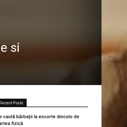
e si
Recent Posts
e caută bărbații la escorte dincolo de
artea fizică