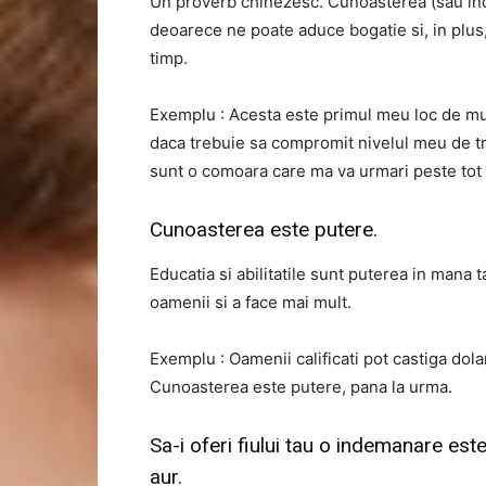
Un proverb chinezesc. Cunoasterea (sau in
deoarece ne poate aduce bogatie si, in plu
timp.
Exemplu : Acesta este primul meu loc de mun
daca trebuie sa compromit nivelul meu de tra
sunt o comoara care ma va urmari peste tot 
Cunoasterea este putere.
Educatia si abilitatile sunt puterea in mana t
oamenii si a face mai mult.
Exemplu : Oamenii calificati pot castiga dolar
Cunoasterea este putere, pana la urma.
Sa-i oferi fiului tau o indemanare est
aur.