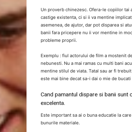
Un proverb chinezesc. Ofera-le copiilor tai a
castige existenta, ci si ii va mentine implica
asemenea, de ajutor, dar pot disparea si atun
banii fara pricepere nu ii vor mentine in mo
probleme proprii.
Exemplu : fiul actorului de film a mostenit d
nebunesti. Nu a mai ramas cu multi bani acum
mentine stilul de viata. Tatal sau ar fi trebui
este mai bine decat sa-i dai o mie de bucati 
Cand pamantul dispare si banii sunt ch
excelenta.
Este important sa ai o buna educatie la care s
bunurile materiale.