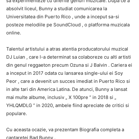
sa experimenteze cu diferite genuri muzicale. Dupa ce a
absolvit liceul, Bunny a studiat comunicarea la
Universitatea din Puerto Rico , unde a inceput sa-si
posteze melodiile pe SoundCloud , o platforma muzicala
online.
Talentul artistului a atras atentia producatorului muzical
DJ Luian , care l-a determinat sa colaboreze cu alti artisti
din genul reggaeton precum Ozuna si J Balvin . Cariera ei
a inceput in 2017 odata cu lansarea single-ului ei Soy
Peor , care a devenit un succes imediat in Puerto Rico si
in alte tari din America Latina. De atunci, Bunny a lansat
mai multe albume, inclusiv „ X 100pre ” in 2018 si „
YHLQMDLG ” in 2020, ambele fiind apreciate de critici si
populare.
Cu aceasta ocazie, va prezentam Biografia completa a
cantaretei Bad Bunny .