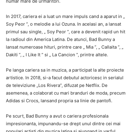
numar mare de urmaritori.
In 2017, cariera ei a luat un mare impuls cand a aparut in „
Soy Peor ”, o melodie a lui Ozuna. In acelasi an, a lansat
primul sau single, „ Soy Peor ”, care a devenit rapid un hit
la radioul din America Latina. De atunci, Bad Bunny a
lansat numeroase hituri, printre care „ Mia ”, „ Callaita ”, „
Dakiti ”, „ I Like It ” si „ La Cancion ”, printre altele.
Pe langa cariera sa in muzica, a participat la alte proiecte
artistice. In 2018, si-a facut debutul actoricesc in serialul
de televiziune „Los Rivera”, difuzat pe Netflix. De
asemenea, a colaborat cu mari branduri de moda, precum
Adidas si Crocs, lansand propria sa linie de pantofi.
Pe scurt, Bad Bunny a avut o cariera profesionala
impresionanta, impunandu-se drept unul dintre cei mai
populari artisti din muzica latina si ajungand in varful